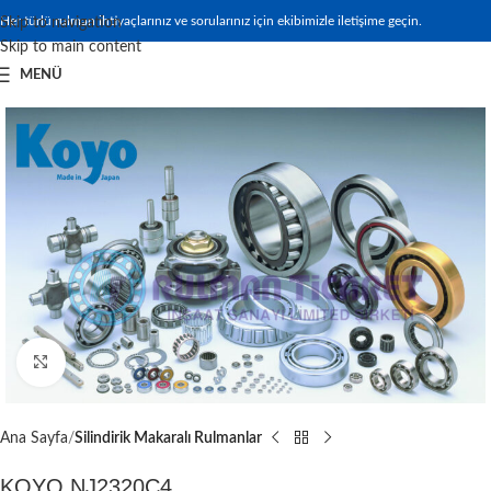
Her türlü rulman ihtiyaçlarınız ve sorularınız için ekibimizle iletişime geçin.
Skip to navigation
Skip to main content
MENÜ
Büyütmek için tıklayın
Ana Sayfa
Silindirik Makaralı Rulmanlar
KOYO NJ2320C4