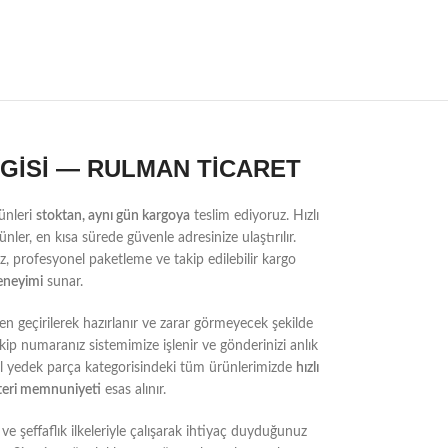
LGİSİ — RULMAN TİCARET
ünleri
stoktan, aynı gün kargoya
teslim ediyoruz. Hızlı
nler, en kısa sürede güvenle adresinize ulaştırılır.
, profesyonel paketleme ve takip edilebilir kargo
deneyimi
sunar.
n geçirilerek hazırlanır ve zarar görmeyecek şekilde
kip numaranız sistemimize işlenir ve gönderinizi anlık
yel yedek parça kategorisindeki tüm ürünlerimizde
hızlı
teri memnuniyeti
esas alınır.
ve şeffaflık ilkeleriyle çalışarak ihtiyaç duyduğunuz