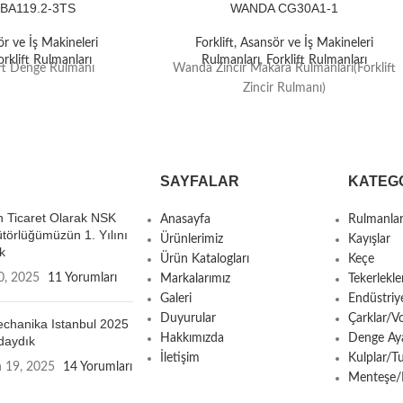
BA119.2-3TS
WANDA CG30A1-1
ör ve İş Makineleri
Forklift, Asansör ve İş Makineleri
orklift Rulmanları
Rulmanları
,
Forklift Rulmanları
ft Denge Rulmanı
Wanda Zincir Makara Rulmanları(Forklift
Zincir Rulmanı)
SAYFALAR
KATEG
 Ticaret Olarak NSK
Anasayfa
Rulmanla
ütörlüğümüzün 1. Yılını
Ürünlerimiz
Kayışlar
k
Ürün Katalogları
Keçe
0, 2025
11 Yorumları
Markalarımız
Tekerlekle
Galeri
Endüstriy
Duyurular
Çarklar/Vo
chanika Istanbul 2025
Hakkımızda
Denge Aya
daydık
İletişim
Kulplar/T
n 19, 2025
14 Yorumları
Menteşe/Ki