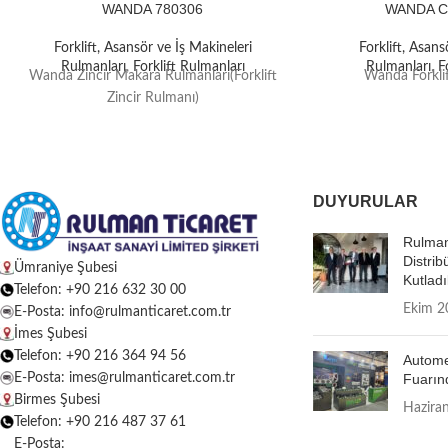
WANDA 780306
WANDA C
Forklift, Asansör ve İş Makineleri
Forklift, Asans
Rulmanları
,
Forklift Rulmanları
Rulmanları
,
F
Wanda Zincir Makara Rulmanları(Forklift
Wanda Forkli
Zincir Rulmanı)
DUYURULAR
Rulman
Distrib
Ümraniye Şubesi
Kutladı
Telefon: +90 216 632 30 00
Ekim 2
E-Posta: info@rulmanticaret.com.tr
İmes Şubesi
Telefon: +90 216 364 94 56
Autome
E-Posta: imes@rulmanticaret.com.tr
Fuarın
Birmes Şubesi
Hazira
Telefon: +90 216 487 37 61
E-Posta: