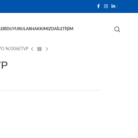
ERI
DUYURULAR
HAKKIMIZDA
İLETIŞIM
YO NJ306ETVP
VP