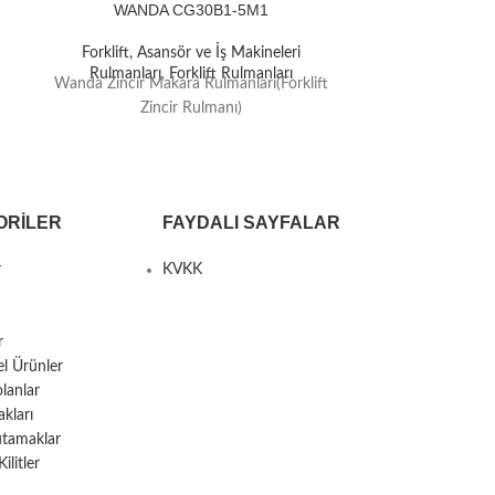
WANDA CG30B1-5M1
WAN
Forklift, Asansör ve İş Makineleri
Forklift, A
Rulmanları
,
Forklift Rulmanları
Rulmanlar
Wanda Zincir Makara Rulmanları(Forklift
Wanda Zincir M
Zincir Rulmanı)
Zi
ORILER
FAYDALI SAYFALAR
r
KVKK
r
el Ürünler
lanlar
kları
utamaklar
litler