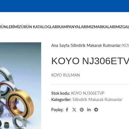
RÜNLERIMIZ
ÜRÜN KATALOGLARI
KAMPANYALARIMIZ
MARKALARIMIZ
GAL
Ana Sayfa
Silindirik Makaralı Rulmanlar
KO
KOYO NJ306ET
KOYO RULMAN
Stok kodu:
KOYO NJ306ETVP
Kategoriler:
Silindirik Makaralı Rulmanlar
Paylaş: