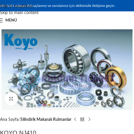
Her türlü rulman ihtiyaçlarınız ve sorularınız için ekibimizle iletişime geçin.
Skip to navigation
Skip to main content
MENÜ
Büyütmek için tıklayın
Ana Sayfa
Silindirik Makaralı Rulmanlar
KOYO NJ410