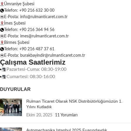
Ümraniye Şubesi
Telefon: +90 216 632 30 00
E-Posta: info@rulmanticaret.com.tr
İmes Şubesi
Telefon: +90 216 364 94 56
E-Posta: imes@rulmanticaret.com.tr
Birmes Şubesi
Telefon: +90 216 487 37 61
E-Posta: burakbayindir@rulmanticaret.com.tr
Çalışma Saatlerimiz
Pazartesi-Cuma: 08:30-19:00
Cumartesi: 08:30-16:00
DUYURULAR
Rulman Ticaret Olarak NSK Distribütörlüğümüzün 1.
Yılını Kutladık
Ekim 20, 2025
11 Yorumları
Automechanika Istanbul 2025 Fuarındaydık