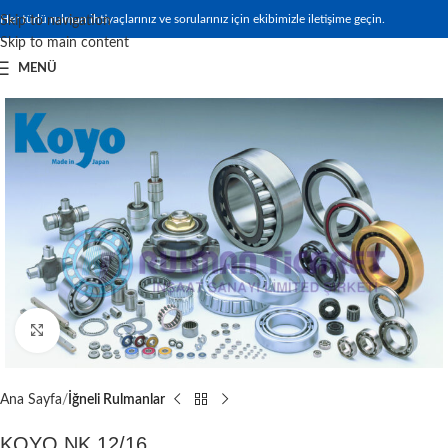
Her türlü rulman ihtiyaçlarınız ve sorularınız için ekibimizle iletişime geçin.
Skip to navigation
Skip to main content
MENÜ
Büyütmek için tıklayın
Ana Sayfa
İğneli Rulmanlar
KOYO NK 12/16