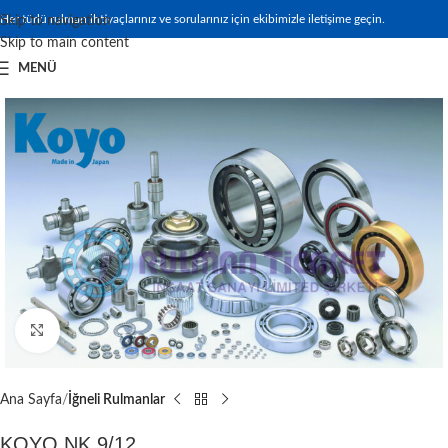
Her türlü rulman ihtiyaçlarınız ve sorularınız için ekibimizle iletişime geçin.
Skip to navigation
Skip to main content
MENÜ
Büyütmek için tıklayın
Ana Sayfa
İğneli Rulmanlar
KOYO NK 9/12