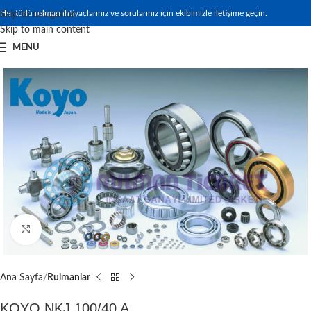
Her türlü rulman ihtiyaçlarınız ve sorularınız için ekibimizle iletişime geçin.
Skip to navigation
Skip to main content
MENÜ
Büyütmek için tıklayın
Ana Sayfa
Rulmanlar
KOYO NKJ 100/40 A