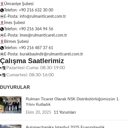
Ümraniye Şubesi
Telefon: +90 216 632 30 00
E-Posta: info@rulmanticaret.com.tr
İmes Şubesi
Telefon: +90 216 364 94 56
E-Posta: imes@rulmanticaret.com.tr
Birmes Şubesi
Telefon: +90 216 487 37 61
E-Posta: burakbayindir@rulmanticaret.com.tr
Çalışma Saatlerimiz
Pazartesi-Cuma: 08:30-19:00
Cumartesi: 08:30-16:00
DUYURULAR
Rulman Ticaret Olarak NSK Distribütörlüğümüzün 1.
Yılını Kutladık
Ekim 20, 2025
11 Yorumları
Automechanika Istanbul 2025 Fuarındaydık