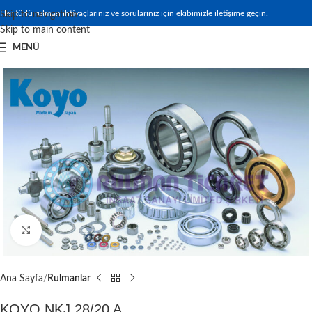
Her türlü rulman ihtiyaçlarınız ve sorularınız için ekibimizle iletişime geçin.
Skip to navigation
Skip to main content
MENÜ
Büyütmek için tıklayın
Ana Sayfa
Rulmanlar
KOYO NKJ 28/20 A