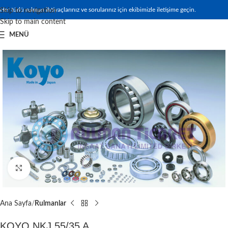
Her türlü rulman ihtiyaçlarınız ve sorularınız için ekibimizle iletişime geçin.
Skip to navigation
Skip to main content
MENÜ
Büyütmek için tıklayın
Ana Sayfa
Rulmanlar
KOYO NKJ 55/35 A