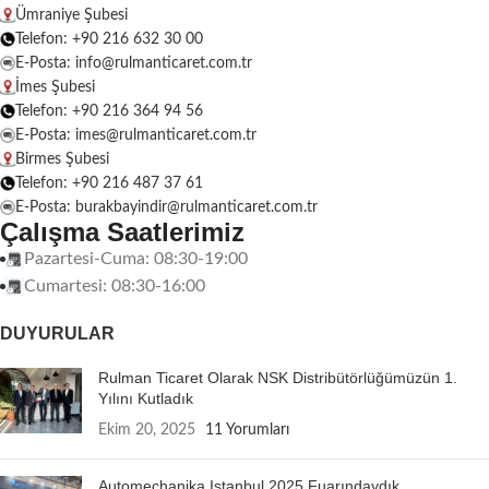
Ümraniye Şubesi
Telefon: +90 216 632 30 00
E-Posta: info@rulmanticaret.com.tr
İmes Şubesi
Telefon: +90 216 364 94 56
E-Posta: imes@rulmanticaret.com.tr
Birmes Şubesi
Telefon: +90 216 487 37 61
E-Posta: burakbayindir@rulmanticaret.com.tr
Çalışma Saatlerimiz
Pazartesi-Cuma: 08:30-19:00
Cumartesi: 08:30-16:00
DUYURULAR
Rulman Ticaret Olarak NSK Distribütörlüğümüzün 1.
Yılını Kutladık
Ekim 20, 2025
11 Yorumları
Automechanika Istanbul 2025 Fuarındaydık