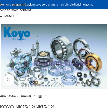
Her türlü rulman ihtiyaçlarınız ve sorularınız için ekibimizle iletişime geçin.
Skip to navigation
Skip to main content
MENÜ
Büyütmek için tıklayın
Ana Sayfa
Rulmanlar
KOYO NKJ5/12(NKI5/12)