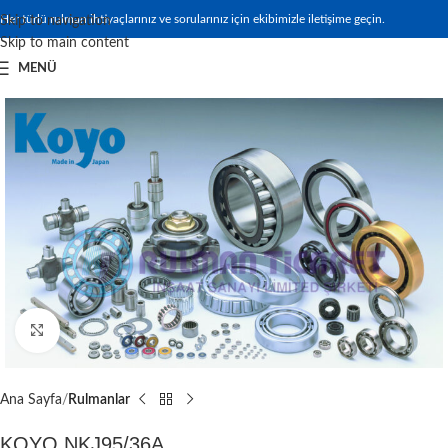
Her türlü rulman ihtiyaçlarınız ve sorularınız için ekibimizle iletişime geçin.
Skip to navigation
Skip to main content
MENÜ
Büyütmek için tıklayın
Ana Sayfa
Rulmanlar
KOYO NKJ95/36A