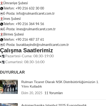
Ümraniye Şubesi
Telefon: +90 216 632 30 00
E-Posta: info@rulmanticaret.com.tr
İmes Şubesi
Telefon: +90 216 364 94 56
E-Posta: imes@rulmanticaret.com.tr
Birmes Şubesi
Telefon: +90 216 487 37 61
E-Posta: burakbayindir@rulmanticaret.com.tr
Çalışma Saatlerimiz
Pazartesi-Cuma: 08:30-19:00
Cumartesi: 08:30-16:00
DUYURULAR
Rulman Ticaret Olarak NSK Distribütörlüğümüzün 1.
Yılını Kutladık
Ekim 20, 2025
11 Yorumları
Automechanika Istanbul 2025 Fuarındaydık