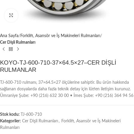
Büyütmek için tıklayın
Ana Sayfa
Forklift, Asansör ve İş Makineleri Rulmanları
Cer Dişli Rulmanları
KOYO-TJ-600-710-37×64.5×27–CER DİŞLİ
RULMANLAR
TJ-600-710 rulmanı, 37×64.5×27 ölçülerine sahiptir. Bu ürün hakkında
sağlanan dosyalarda daha fazla teknik detay için lütfen iletişim kurunuz.
Ümraniye Şube: +90 (216) 632 30 00 • İmes Şube: +90 (216) 364 94 56
Stok kodu:
TJ-600-710
Kategoriler:
Cer Dişli Rulmanları
,
Forklift, Asansör ve İş Makineleri
Rulmanları