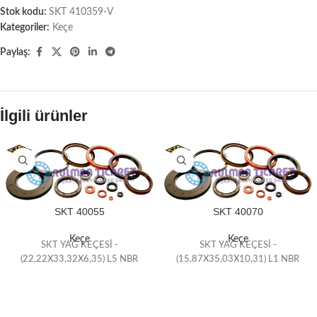
Stok kodu:
SKT 410359-V
Kategoriler:
Keçe
Paylaş:
İlgili ürünler
SKT 40055
SKT 40070
Keçe
Keçe
SKT YAĞ KEÇESİ -
SKT YAĞ KEÇESİ -
(22,22X33,32X6,35) L5 NBR
(15,87X35,03X10,31) L1 NBR