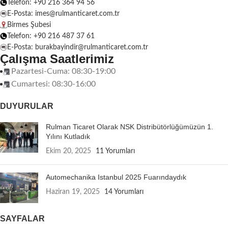
Telefon: +90 216 364 94 56
E-Posta: imes@rulmanticaret.com.tr
Birmes Şubesi
Telefon: +90 216 487 37 61
E-Posta: burakbayindir@rulmanticaret.com.tr
Çalışma Saatlerimiz
Pazartesi-Cuma: 08:30-19:00
Cumartesi: 08:30-16:00
DUYURULAR
Rulman Ticaret Olarak NSK Distribütörlüğümüzün 1.
Yılını Kutladık
Ekim 20, 2025
11 Yorumları
Automechanika Istanbul 2025 Fuarındaydık
Haziran 19, 2025
14 Yorumları
SAYFALAR