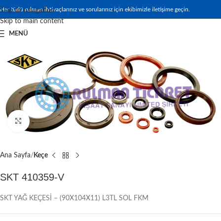
Her türlü rulman ihtiyaçlarınız ve sorularınız için ekibimizle iletişime geçin.
Skip to navigation
Skip to main content
MENÜ
Büyütmek için tıklayın
Ana Sayfa
Keçe
SKT 410359-V
SKT YAĞ KEÇESİ – (90X104X11) L3TL SOL FKM