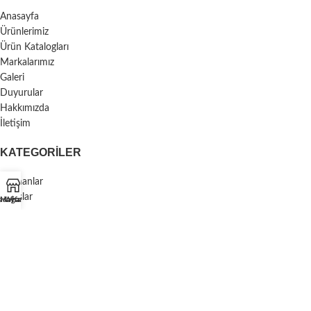
Anasayfa
Ürünlerimiz
Ürün Katalogları
Markalarımız
Galeri
Duyurular
Hakkımızda
İletişim
KATEGORILER
Rulmanlar
Kayışlar
asayfa
Mağaza
Whatsapp
Keçe
Tekerlekler
Endüstriyel Ürünler
Çarklar/Volanlar
Denge Ayakları
Kulplar/Tutamaklar
Menteşe/Kilitler