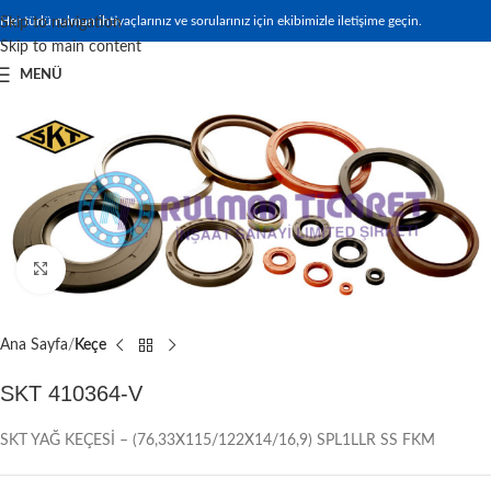
Her türlü rulman ihtiyaçlarınız ve sorularınız için ekibimizle iletişime geçin.
Skip to navigation
Skip to main content
MENÜ
Büyütmek için tıklayın
Ana Sayfa
Keçe
SKT 410364-V
SKT YAĞ KEÇESİ – (76,33X115/122X14/16,9) SPL1LLR SS FKM