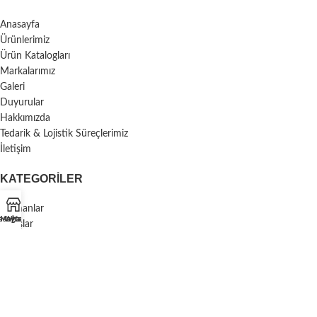
Anasayfa
Ürünlerimiz
Ürün Katalogları
Markalarımız
Galeri
Duyurular
Hakkımızda
Tedarik & Lojistik Süreçlerimiz
İletişim
KATEGORILER
Rulmanlar
asayfa
Mağaza
Whatsapp
Kayışlar
Keçe
Tekerlekler
Endüstriyel Ürünler
Çarklar/Volanlar
Denge Ayakları