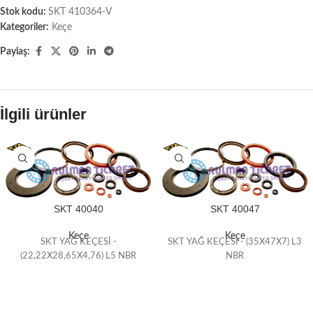
Stok kodu:
SKT 410364-V
Kategoriler:
Keçe
Paylaş:
İlgili ürünler
SKT 40040
SKT 40047
Keçe
Keçe
SKT YAĞ KEÇESİ -
SKT YAĞ KEÇESİ - (35X47X7) L3
(22,22X28,65X4,76) L5 NBR
NBR