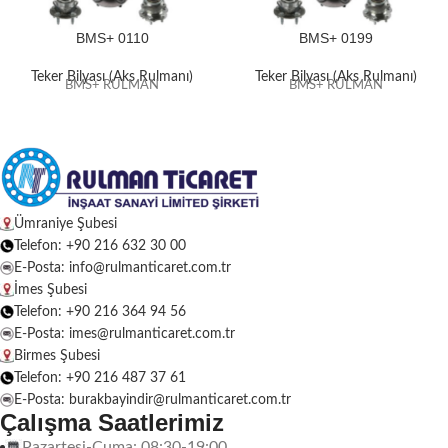
BMS+ 0110
BMS+ 0199
Teker Bilyası (Aks Rulmanı)
Teker Bilyası (Aks Rulmanı)
BMS+ RULMAN
BMS+ RULMAN
Ümraniye Şubesi
Telefon: +90 216 632 30 00
E-Posta: info@rulmanticaret.com.tr
İmes Şubesi
Telefon: +90 216 364 94 56
E-Posta: imes@rulmanticaret.com.tr
Birmes Şubesi
Telefon: +90 216 487 37 61
E-Posta: burakbayindir@rulmanticaret.com.tr
Çalışma Saatlerimiz
Pazartesi-Cuma: 08:30-19:00