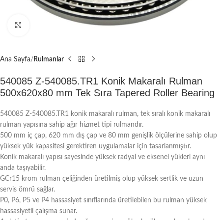
Büyütmek için tıklayın
Ana Sayfa
Rulmanlar
540085 Z-540085.TR1 Konik Makaralı Rulman
500x620x80 mm Tek Sıra Tapered Roller Bearing
540085 Z-540085.TR1 konik makaralı rulman, tek sıralı konik makaralı
rulman yapısına sahip ağır hizmet tipi rulmandır.
500 mm iç çap, 620 mm dış çap ve 80 mm genişlik ölçülerine sahip olup
yüksek yük kapasitesi gerektiren uygulamalar için tasarlanmıştır.
Konik makaralı yapısı sayesinde yüksek radyal ve eksenel yükleri aynı
anda taşıyabilir.
GCr15 krom rulman çeliğinden üretilmiş olup yüksek sertlik ve uzun
servis ömrü sağlar.
P0, P6, P5 ve P4 hassasiyet sınıflarında üretilebilen bu rulman yüksek
hassasiyetli çalışma sunar.