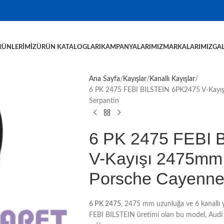
RÜNLERIMIZ
ÜRÜN KATALOGLARI
KAMPANYALARIMIZ
MARKALARIMIZ
GAL
Ana Sayfa
Kayışlar
Kanallı Kayışlar
6 PK 2475 FEBI BILSTEIN 6PK2475 V-Kayı
Serpantin
6 PK 2475 FEBI 
V-Kayışı 2475mm
Porsche Cayenne
6 PK 2475
, 2475 mm uzunluğa ve 6 kanallı y
FEBI BILSTEIN üretimi olan bu model, Aud