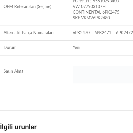
PORSCHE 95510293400
OEM Referansları (Seçme)
VW 077903137H
CONTINENTAL 6PK2475
SKF VKMV6PK2480
Alternatif Parça Numaraları
6PK2470 – 6PK2471 – 6PK2472
Durum
Yeni
Satın Alma
İlgili ürünler