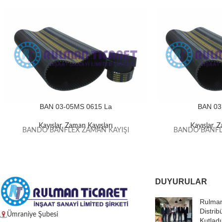
BAN 03-05MS 0615 La
BAN 03
Kayışlar
,
Zaman Kayışları
Kayışlar
,
Z
BANDO BANFLEX ZAMAN KAYIŞI
BANDO BANFL
DUYURULAR
Rulman
Distrib
Ümraniye Şubesi
Kutladı