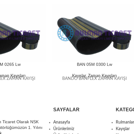
M 0265 Lw
BAN 05M 0300 Lw
aman Kayışları
Kayışlar
,
Zaman Kayışları
EX ZAMAN KAYIŞI
BANDO BANFLEX ZAMAN KAYIŞI
SAYFALAR
KATEG
 Ticaret Olarak NSK
Anasayfa
Rulmanla
ütörlüğümüzün 1. Yılını
Ürünlerimiz
Kayışlar
k