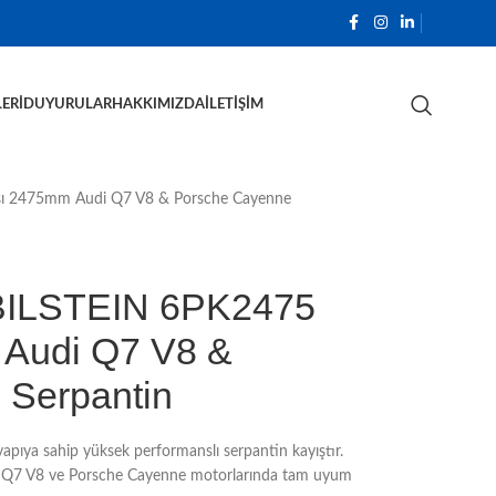
ERI
DUYURULAR
HAKKIMIZDA
İLETIŞIM
şı 2475mm Audi Q7 V8 & Porsche Cayenne
BILSTEIN 6PK2475
 Audi Q7 V8 &
 Serpantin
apıya sahip yüksek performanslı serpantin kayıştır.
i Q7 V8 ve Porsche Cayenne motorlarında tam uyum