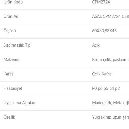
Ürün Kodu
CPM2724
Ürün Adı
ASAL CPM2724 CER
Ölçüsü
60X83,83X46
Sızdırmazlık Tipi
Açık
Malzeme
Krom çelik, paslanma
Kafes
Çelik Kafes
Hassasiyet
P0 p6 p5 p4 p2
Uygulama Alanları
Madencilik, Metalurji
Özellik
Yüksek hız, uzun gar