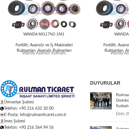
WANDA MG17N2-1M1
WANDA
Forklift, Asansör ve İş Makineleri
Forklift, Asans
Rulmanları
,
Asansör Rulmanları
Rulmanları
,
A
Wanda Asansör Rulmanı
Wanda Asa
DUYURULAR
Rulman
Distrib
Ümraniye Şubesi
Kutladı
Telefon: +90 216 632 30 00
Ekim 2
E-Posta: info@rulmanticaret.com.tr
İmes Şubesi
Telefon: +90 216 364 94 56
Autome