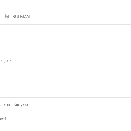
 DİŞLİ RULMAN
z çelik
, Tarım, Kimyasal
anti