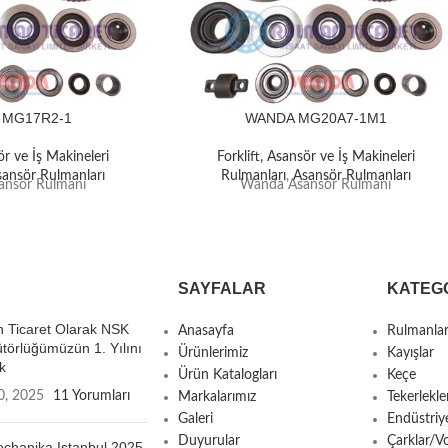
 MG17R2-1
WANDA MG20A7-1M1
ör ve İş Makineleri
Forklift, Asansör ve İş Makineleri
sansör Rulmanları
Rulmanları
,
Asansör Rulmanları
nsör Rulmanı
Wanda Asansör Rulmanı
SAYFALAR
KATEG
 Ticaret Olarak NSK
Anasayfa
Rulmanla
ütörlüğümüzün 1. Yılını
Ürünlerimiz
Kayışlar
k
Ürün Katalogları
Keçe
0, 2025
11 Yorumları
Markalarımız
Tekerlekle
Galeri
Endüstriy
Duyurular
Çarklar/Vo
chanika Istanbul 2025