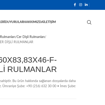
ERI
DUYURULAR
HAKKIMIZDA
İLETIŞIM
 Rulmanları
Cer Dişli Rulmanları
CER DİŞLİ RULMANLAR
0X83,83X46-F-
ŞLİ RULMANLAR
ahiptir. Bu ürün hakkında sağlanan dosyalarda daha
unuz. Ümraniye Şube: +90 (216) 632 30 00 • İmes Şube: