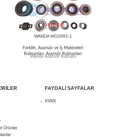
WANDA MG20R2-1
WAN
Forklift, Asansör ve İş Makineleri
Forklift, A
Rulmanları
,
Asansör Rulmanları
Rulmanlar
Wanda Asansör Rulmanı
Wanda 
ORILER
FAYDALI SAYFALAR
r
KVKK
r
el Ürünler
lanlar