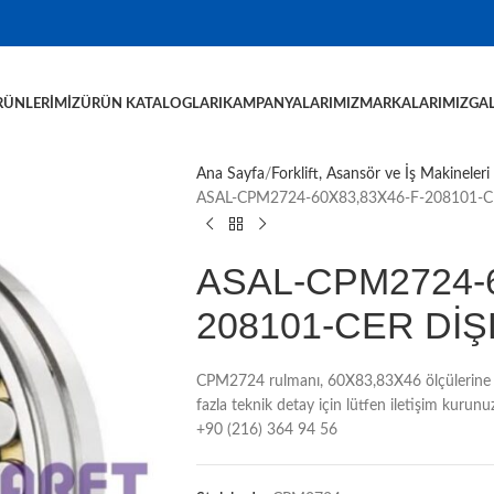
RÜNLERIMIZ
ÜRÜN KATALOGLARI
KAMPANYALARIMIZ
MARKALARIMIZ
GAL
Ana Sayfa
Forklift, Asansör ve İş Makineleri
ASAL-CPM2724-60X83,83X46-F-208101-
ASAL-CPM2724-6
208101-CER Dİ
CPM2724 rulmanı, 60X83,83X46 ölçülerine s
fazla teknik detay için lütfen iletişim kur
+90 (216) 364 94 56