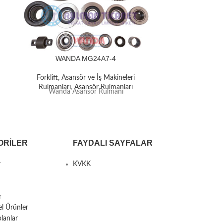
WANDA MG24A7-4
WAND
Forklift, Asansör ve İş Makineleri
Forklift, A
Rulmanları
,
Asansör Rulmanları
Rulmanlar
Wanda Asansör Rulmanı
Wanda 
ORILER
FAYDALI SAYFALAR
r
KVKK
r
el Ürünler
lanlar