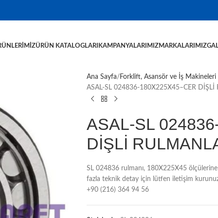
RÜNLERIMIZ
ÜRÜN KATALOGLARI
KAMPANYALARIMIZ
MARKALARIMIZ
GAL
Ana Sayfa
Forklift, Asansör ve İş Makineleri
ASAL-SL 024836-180X225X45–CER DİŞL
ASAL-SL 02483
DİŞLİ RULMANL
SL 024836 rulmanı, 180X225X45 ölçülerine 
fazla teknik detay için lütfen iletişim kur
+90 (216) 364 94 56