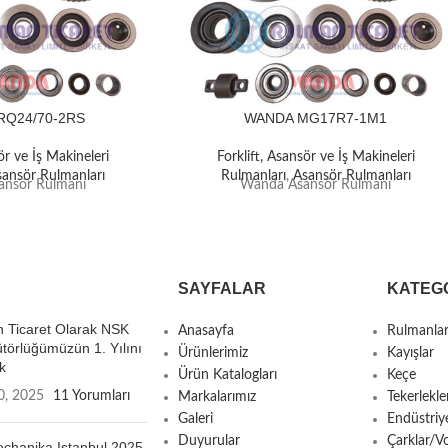
RQ24/70-2RS
WANDA MG17R7-1M1
ör ve İş Makineleri
Forklift, Asansör ve İş Makineleri
sansör Rulmanları
Rulmanları
,
Asansör Rulmanları
nsör Rulmanı
Wanda Asansör Rulmanı
SAYFALAR
KATEG
 Ticaret Olarak NSK
Anasayfa
Rulmanla
ütörlüğümüzün 1. Yılını
Ürünlerimiz
Kayışlar
k
Ürün Katalogları
Keçe
0, 2025
11 Yorumları
Markalarımız
Tekerlekle
Galeri
Endüstriy
Duyurular
Çarklar/Vo
chanika Istanbul 2025