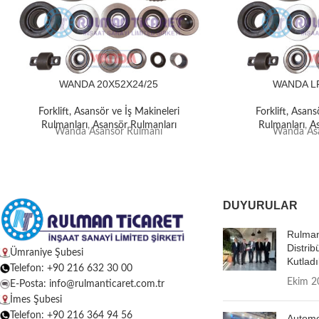
WANDA 20X52X24/25
WANDA L
Forklift, Asansör ve İş Makineleri
Forklift, Asans
Rulmanları
,
Asansör Rulmanları
Rulmanları
,
A
Wanda Asansör Rulmanı
Wanda Asa
DUYURULAR
Rulman
Distrib
Ümraniye Şubesi
Kutladı
Telefon: +90 216 632 30 00
Ekim 2
E-Posta: info@rulmanticaret.com.tr
İmes Şubesi
Telefon: +90 216 364 94 56
Autome