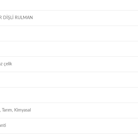
ER DİŞLİ RULMAN
z çelik
, Tarım, Kimyasal
anti