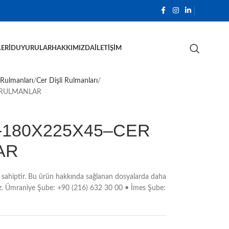
ERI
DUYURULAR
HAKKIMIZDA
İLETIŞIM
 Rulmanları
Cer Dişli Rulmanları
İ RULMANLAR
6-180X225X45–CER
AR
sahiptir. Bu ürün hakkında sağlanan dosyalarda daha
unuz. Ümraniye Şube: +90 (216) 632 30 00 • İmes Şube: