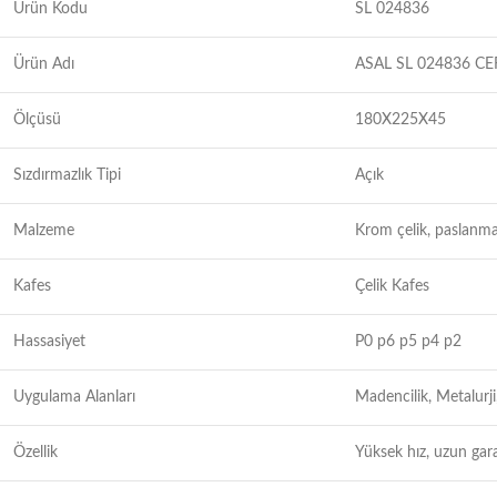
Ürün Kodu
SL 024836
Ürün Adı
ASAL SL 024836 C
Ölçüsü
180X225X45
Sızdırmazlık Tipi
Açık
Malzeme
Krom çelik, paslanma
Kafes
Çelik Kafes
Hassasiyet
P0 p6 p5 p4 p2
Uygulama Alanları
Madencilik, Metalurji
Özellik
Yüksek hız, uzun gar