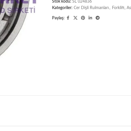
Stok kodu:
SL 024836
Kategoriler:
Cer Dişli Rulmanları
,
Forklift, 
Paylaş: