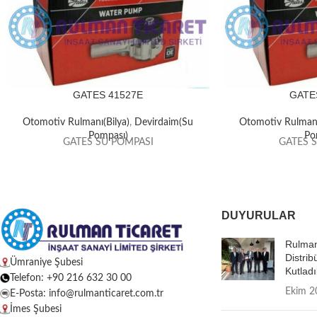
GATES 41527E
GATE
Otomotiv Rulmanı(Bilya)
,
Devirdaim(Su
Otomotiv Rulmanı
Pompası)
Po
GATES SU POMPASI
GATES 
DUYURULAR
Rulman
Distrib
Ümraniye Şubesi
Kutladı
Telefon: +90 216 632 30 00
Ekim 2
E-Posta: info@rulmanticaret.com.tr
İmes Şubesi