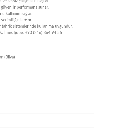
 ve sessiz çalışmasını sağlar.
güvenilir performans sunar.
lü kullanım sağlar.
rimliliğini artırır.
 tahrik sistemlerinde kullanıma uygundur.
📞 İmes Şube: +90 (216) 364 94 56
ı(Bilya)