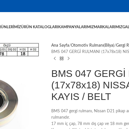
RÜNLERIMIZ
ÜRÜN KATALOGLARI
KAMPANYALARIMIZ
MARKALARIMIZ
GAL
Ana Sayfa
Otomotiv Rulmanı(Bilya)
Gergi 
BMS 047 GERGİ RULMANI (17x78x18) NIS
BMS 047 GERGİ
(17x78x18) NISS
KAYIS / BELT
BMS 047 gergi rulmanı, Nissan D21 pikap araç
rulmanıdır.
17 mm iç çap, 78 mm dış çap ve 18 mm genişl