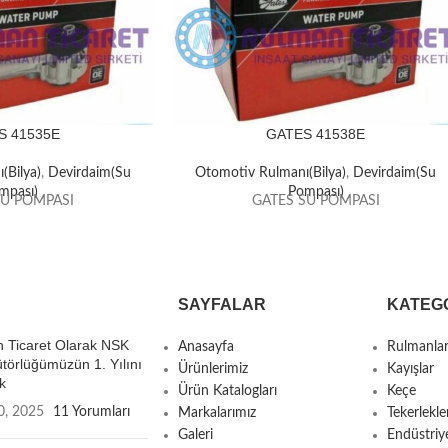
S 41535E
GATES 41538E
(Bilya)
,
Devirdaim(Su
Otomotiv Rulmanı(Bilya)
,
Devirdaim(Su
mpası)
Pompası)
SU POMPASI
GATES SU POMPASI
SAYFALAR
KATEG
 Ticaret Olarak NSK
Anasayfa
Rulmanla
ütörlüğümüzün 1. Yılını
Ürünlerimiz
Kayışlar
k
Ürün Katalogları
Keçe
0, 2025
11 Yorumları
Markalarımız
Tekerlekle
Galeri
Endüstriy