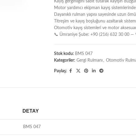
Kayış gerginliğini sabit tutarak kayışın düzgün
Motor yardımcı ekipman kayış sistemlerinde 
Dayanıklı rulman yapısı sayesinde uzun ömür
Titreşim ve kayış boşluğunu azaltarak sistem ve
Otomotiv kayış sistemleri ve motor aksesuar
📞 Ümraniye Şube: +90 (216) 632 30 00 — 
Stok kodu:
BMS 047
Kategoriler:
Gergi Rulmanı
,
Otomotiv Rulman
Paylaş:
DETAY
BMS 047