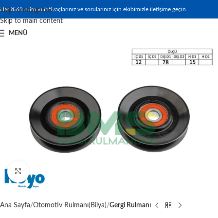
Her türlü rulman ihtiyaçlarınız ve sorularınız için ekibimizle iletişime geçin.
Skip to navigation
Skip to main content
MENÜ
Büyütmek için tıklayın
Ana Sayfa
Otomotiv Rulmanı(Bilya)
Gergi Rulmanı