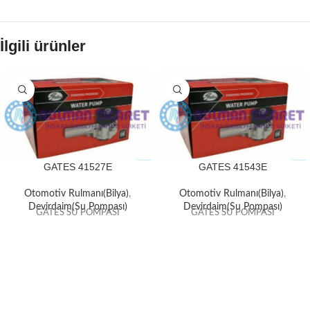
İlgili ürünler
GATES 41527E
GATES 41543E
Otomotiv Rulmanı(Bilya)
,
Otomotiv Rulmanı(Bilya)
,
Devirdaim(Su Pompası)
Devirdaim(Su Pompası)
GATES SU POMPASI
GATES SU POMPASI