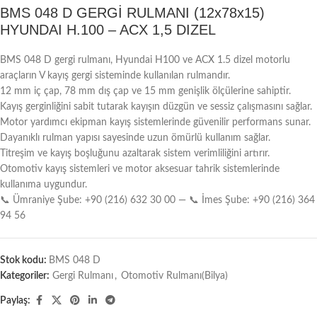
BMS 048 D GERGİ RULMANI (12x78x15)
HYUNDAI H.100 – ACX 1,5 DIZEL
BMS 048 D gergi rulmanı, Hyundai H100 ve ACX 1.5 dizel motorlu
araçların V kayış gergi sisteminde kullanılan rulmandır.
12 mm iç çap, 78 mm dış çap ve 15 mm genişlik ölçülerine sahiptir.
Kayış gerginliğini sabit tutarak kayışın düzgün ve sessiz çalışmasını sağlar.
Motor yardımcı ekipman kayış sistemlerinde güvenilir performans sunar.
Dayanıklı rulman yapısı sayesinde uzun ömürlü kullanım sağlar.
Titreşim ve kayış boşluğunu azaltarak sistem verimliliğini artırır.
Otomotiv kayış sistemleri ve motor aksesuar tahrik sistemlerinde
kullanıma uygundur.
📞 Ümraniye Şube: +90 (216) 632 30 00 — 📞 İmes Şube: +90 (216) 364
94 56
Stok kodu:
BMS 048 D
Kategoriler:
Gergi Rulmanı
,
Otomotiv Rulmanı(Bilya)
Paylaş: