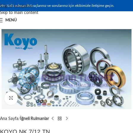
Her türlü rulman ihtiyaçlarınız ve sorularınız için ekibimizle iletişime geçin.
Skip to navigation
Skip to main content
MENÜ
Büyütmek için tıklayın
Ana Sayfa
İğneli Rulmanlar
KOYO NK 7/12 TN