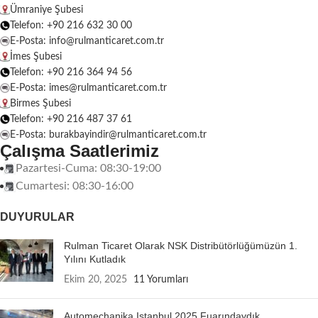
Ümraniye Şubesi
Telefon: +90 216 632 30 00
E-Posta: info@rulmanticaret.com.tr
İmes Şubesi
Telefon: +90 216 364 94 56
E-Posta: imes@rulmanticaret.com.tr
Birmes Şubesi
Telefon: +90 216 487 37 61
E-Posta: burakbayindir@rulmanticaret.com.tr
Çalışma Saatlerimiz
Pazartesi-Cuma: 08:30-19:00
Cumartesi: 08:30-16:00
DUYURULAR
Rulman Ticaret Olarak NSK Distribütörlüğümüzün 1.
Yılını Kutladık
Ekim 20, 2025
11 Yorumları
Automechanika Istanbul 2025 Fuarındaydık