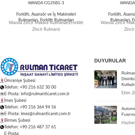
WANDA CG25B1-3
WANDA
Forklift, Asansör ve İş Makineleri
Forklift, Asans
Rulmanları
,
Forklift Rulmanları
Rulmanları
,
F
Wanda Zincir Makara Rulmanları(Forklift
Wanda Zincir Maka
Zincir Rulmanı)
Zinci
DUYURULAR
Rulman
Distrib
Ümraniye Şubesi
Kutladı
Telefon: +90 216 632 30 00
Ekim 2
E-Posta: info@rulmanticaret.com.tr
İmes Şubesi
Telefon: +90 216 364 94 56
Autome
E-Posta: imes@rulmanticaret.com.tr
Fuarın
Birmes Şubesi
Hazira
Telefon: +90 216 487 37 61
E-Posta: