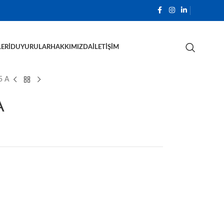
ERI
DUYURULAR
HAKKIMIZDA
İLETIŞIM
5 A
A