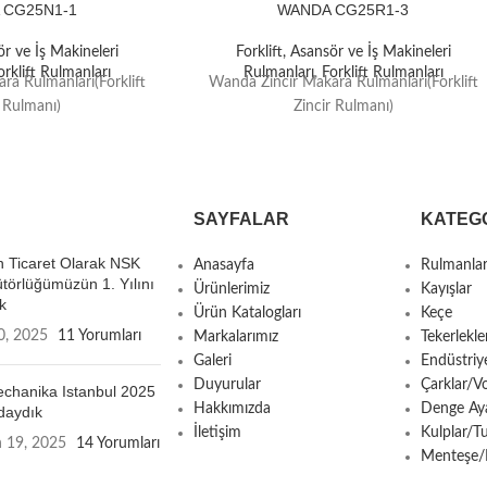
 CG25N1-1
WANDA CG25R1-3
ör ve İş Makineleri
Forklift, Asansör ve İş Makineleri
orklift Rulmanları
Rulmanları
,
Forklift Rulmanları
ra Rulmanları(Forklift
Wanda Zincir Makara Rulmanları(Forklift
r Rulmanı)
Zincir Rulmanı)
SAYFALAR
KATEG
 Ticaret Olarak NSK
Anasayfa
Rulmanla
ütörlüğümüzün 1. Yılını
Ürünlerimiz
Kayışlar
k
Ürün Katalogları
Keçe
0, 2025
11 Yorumları
Markalarımız
Tekerlekle
Galeri
Endüstriy
Duyurular
Çarklar/Vo
chanika Istanbul 2025
Hakkımızda
Denge Aya
daydık
İletişim
Kulplar/T
n 19, 2025
14 Yorumları
Menteşe/Ki