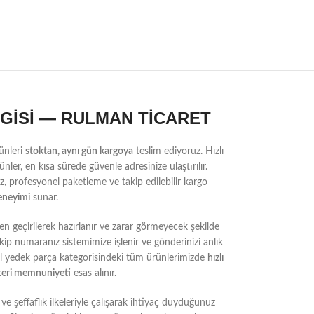
LGİSİ — RULMAN TİCARET
ünleri
stoktan, aynı gün kargoya
teslim ediyoruz. Hızlı
nler, en kısa sürede güvenle adresinize ulaştırılır.
, profesyonel paketleme ve takip edilebilir kargo
deneyimi
sunar.
n geçirilerek hazırlanır ve zarar görmeyecek şekilde
kip numaranız sistemimize işlenir ve gönderinizi anlık
yel yedek parça kategorisindeki tüm ürünlerimizde
hızlı
teri memnuniyeti
esas alınır.
ve şeffaflık ilkeleriyle çalışarak ihtiyaç duyduğunuz