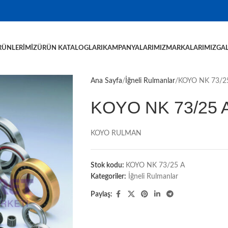
RÜNLERIMIZ
ÜRÜN KATALOGLARI
KAMPANYALARIMIZ
MARKALARIMIZ
GAL
Ana Sayfa
İğneli Rulmanlar
KOYO NK 73/2
KOYO NK 73/25 
KOYO RULMAN
Stok kodu:
KOYO NK 73/25 A
Kategoriler:
İğneli Rulmanlar
Paylaş: