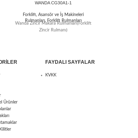
WANDA CG30A1-1
WAN
Forklift, Asansör ve İş Makineleri
Forklift, A
Rulmanları
,
Forklift Rulmanları
Rulmanlar
Wanda Zincir Makara Rulmanları(Forklift
Wanda Zincir M
Zincir Rulmanı)
Zi
ORILER
FAYDALI SAYFALAR
r
KVKK
r
el Ürünler
lanlar
kları
utamaklar
litler